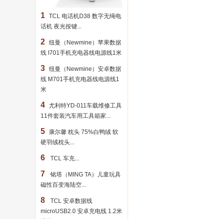
1
TCL 电话机D38 数字无绳电
话机 夜光按键...
2
纽曼（Newmine）苹果数据
线 I701手机充电器线电源线1米
3
纽曼（Newmine）安卓数据
线 M701手机充电器线电源线1
米
4
尤利特YD-011车载维修工具
11件套装汽车用工具箱家...
5
康尔馨 枕头 75%白鸭绒 软
硬羽绒枕头...
6
TCL 车充...
7
铭塔（MING TA）儿童玩具
磁性百变海陆空...
8
TCL 安卓数据线
microUSB2.0 安卓充电线 1.2米