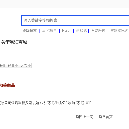
高级搜索
|
后 拱辰享
|
Haier
|
碧然德
|
网易严选
|
被窝窝家纺
关于智汇商城
格
销量
人气
相关商品
关键词后重新搜索，如：将 “索尼手机X1” 改为 “索尼+X1”
返回上一页
返回首页