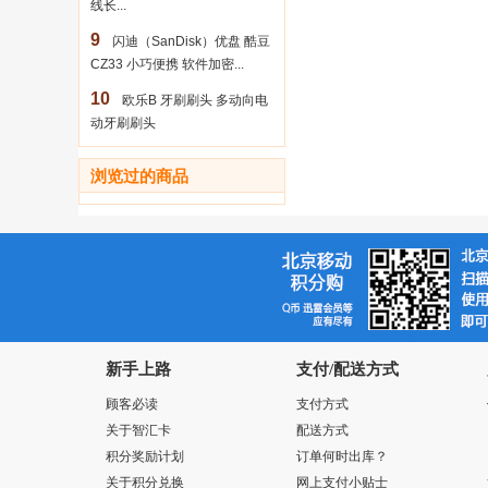
线长...
9
闪迪（SanDisk）优盘 酷豆
CZ33 小巧便携 软件加密...
10
欧乐B 牙刷刷头 多动向电
动牙刷刷头
浏览过的商品
新手上路
支付/配送方式
顾客必读
支付方式
关于智汇卡
配送方式
积分奖励计划
订单何时出库？
关于积分兑换
网上支付小贴士